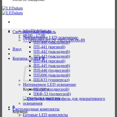
info@ledalum.ru
Светодиодный профиль
09:00 - 17:00
Декоративное LED освещение
+7 (495) 661-01-29, (905) 596-06-89
ПП-440 (накладной)
ПП-441 (врезной)
Вход
ПП-442 (накладной)
ПП-443 (накладной)
Корзина /
0,00
₽
0
ПП-444 (врезной)
ПП-445 (накладной)
ПП-446 (подвесной)
ПП-606 (накладной)
ПП-633 (универсал)
Интерьерное LED освещение
Корзина пуста.
РП-600 (подвесной)
ПКФ-53 (подвесной)
Вернуться в магазин
0
Светодиодные комплекты
Корзина
Готовые LED комплекты