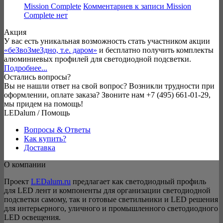
Mission Complete
Комментариев
к записи Mission
Complete
нет
Акция
У вас есть уникальная возможность стать участником акции
«беЗвоЗмеЗдно, т.е. даром»
и бесплатно получить комплекты
алюминиевых профилей для светодиодной подсветки.
Подробнее...
Остались вопросы?
Вы не нашли ответ на свой вопрос? Возникли трудности при
оформлении, оплате заказа? Звоните нам +7 (495) 661-01-29,
мы придем на помощь!
LEDalum / Помощь
Вопросы & Ответы
Как купить?
Доставка
О компании
Проект
LEDalum.ru
предлагает как светодиодный профиль
для LED лент и компоненты для организации светодиодной
подсветки самому, так и готовые светильники и LED решения
для интерьерного, уличного и промышленного светодиодного
LED освещения.