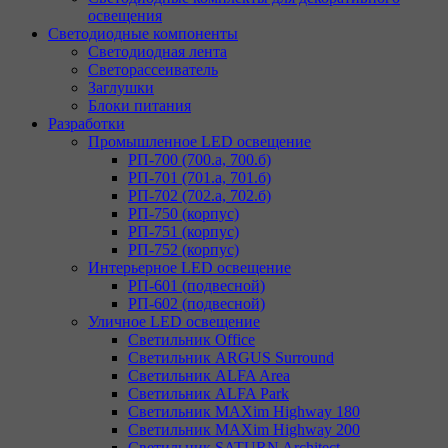
освещения
Светодиодные компоненты
Светодиодная лента
Светорассеиватель
Заглушки
Блоки питания
Разработки
Промышленное LED освещение
РП-700 (700.а, 700.б)
РП-701 (701.а, 701.б)
РП-702 (702.а, 702.б)
РП-750 (корпус)
РП-751 (корпус)
РП-752 (корпус)
Интерьерное LED освещение
РП-601 (подвесной)
РП-602 (подвесной)
Уличное LED освещение
Светильник Office
Светильник ARGUS Surround
Светильник ALFA Area
Светильник ALFA Park
Светильник MAXim Highway 180
Светильник MAXim Highway 200
Светильник SATURN Architect