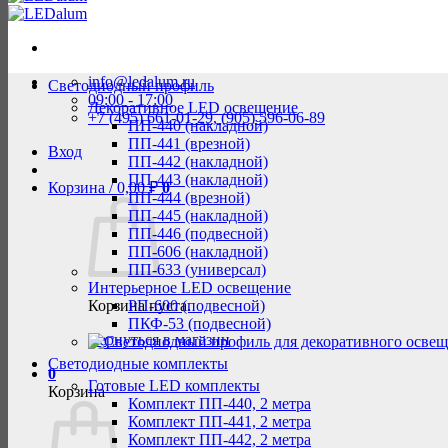
info@ledalum.ru
Светодиодный профиль
09:00 - 17:00
Декоративное LED освещение
+7 (495) 661-01-29, (905) 596-06-89
ПП-440 (накладной)
ПП-441 (врезной)
Вход
ПП-442 (накладной)
ПП-443 (накладной)
Корзина /
0,00
₽
0
ПП-444 (врезной)
ПП-445 (накладной)
ПП-446 (подвесной)
ПП-606 (накладной)
ПП-633 (универсал)
Интерьерное LED освещение
Корзина пуста.
РП-600 (подвесной)
ПКФ-53 (подвесной)
Вернуться в магазин
Светодиодные комплекты
0
Готовые LED комплекты
Корзина
Комплект ПП-440, 2 метра
Комплект ПП-441, 2 метра
Комплект ПП-442, 2 метра