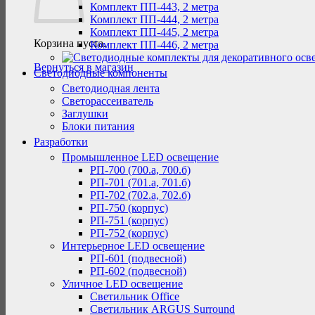
Комплект ПП-443, 2 метра
Комплект ПП-444, 2 метра
Комплект ПП-445, 2 метра
Корзина пуста.
Комплект ПП-446, 2 метра
Вернуться в магазин
Светодиодные компоненты
Светодиодная лента
Светорассеиватель
Заглушки
Блоки питания
Разработки
Промышленное LED освещение
РП-700 (700.а, 700.б)
РП-701 (701.а, 701.б)
РП-702 (702.а, 702.б)
РП-750 (корпус)
РП-751 (корпус)
РП-752 (корпус)
Интерьерное LED освещение
РП-601 (подвесной)
РП-602 (подвесной)
Уличное LED освещение
Светильник Office
Светильник ARGUS Surround