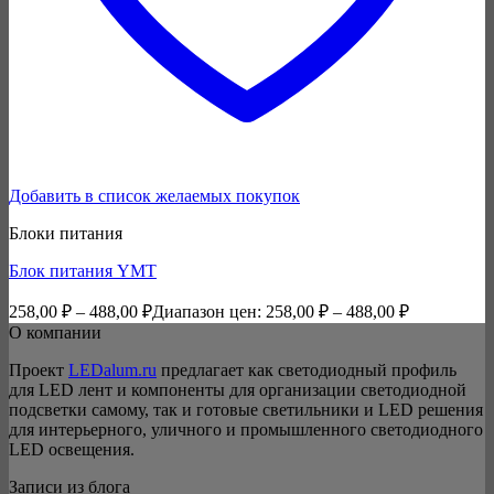
Добавить в список желаемых покупок
Блоки питания
Блок питания YMT
258,00
₽
–
488,00
₽
Диапазон цен: 258,00 ₽ – 488,00 ₽
О компании
Проект
LEDalum.ru
предлагает как светодиодный профиль
для LED лент и компоненты для организации светодиодной
подсветки самому, так и готовые светильники и LED решения
для интерьерного, уличного и промышленного светодиодного
LED освещения.
Записи из блога