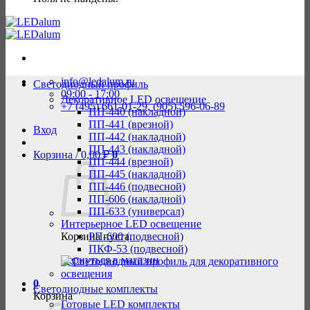
info@ledalum.ru
Светодиодный профиль
09:00 - 17:00
Декоративное LED освещение
+7 (495) 661-01-29, (905) 596-06-89
ПП-440 (накладной)
ПП-441 (врезной)
Вход
ПП-442 (накладной)
ПП-443 (накладной)
Корзина /
0,00
₽
0
ПП-444 (врезной)
ПП-445 (накладной)
ПП-446 (подвесной)
ПП-606 (накладной)
ПП-633 (универсал)
Интерьерное LED освещение
Корзина пуста.
РП-600 (подвесной)
ПКФ-53 (подвесной)
Вернуться в магазин
0
Светодиодные комплекты
Корзина
Готовые LED комплекты