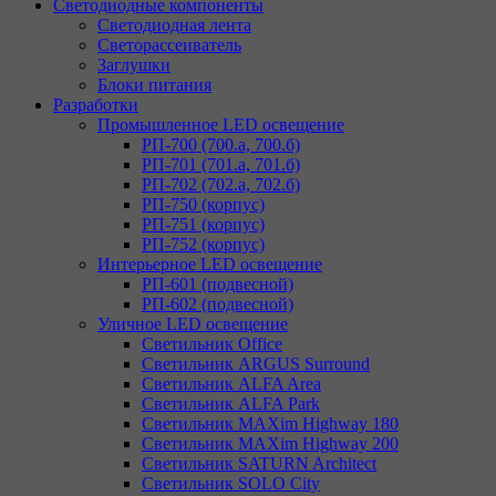
Светодиодные компоненты
Светодиодная лента
Светорассеиватель
Заглушки
Блоки питания
Разработки
Промышленное LED освещение
РП-700 (700.а, 700.б)
РП-701 (701.а, 701.б)
РП-702 (702.а, 702.б)
РП-750 (корпус)
РП-751 (корпус)
РП-752 (корпус)
Интерьерное LED освещение
РП-601 (подвесной)
РП-602 (подвесной)
Уличное LED освещение
Светильник Office
Светильник ARGUS Surround
Светильник ALFA Area
Светильник ALFA Park
Светильник MAXim Highway 180
Светильник MAXim Highway 200
Светильник SATURN Architect
Светильник SOLO City