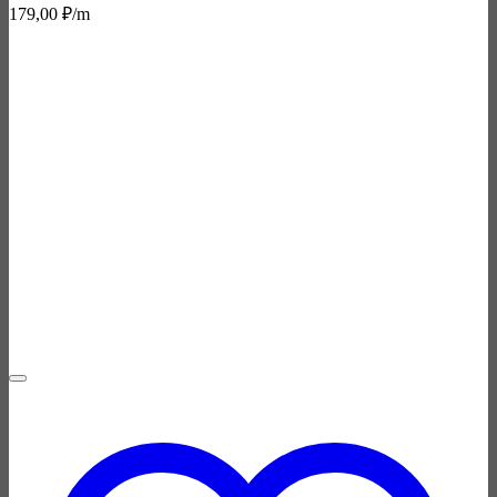
179,00
₽
/m