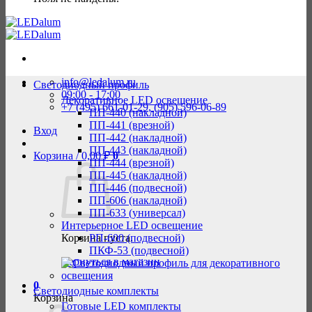
info@ledalum.ru
Светодиодный профиль
09:00 - 17:00
Декоративное LED освещение
+7 (495) 661-01-29, (905) 596-06-89
ПП-440 (накладной)
ПП-441 (врезной)
Вход
ПП-442 (накладной)
ПП-443 (накладной)
Корзина /
0,00
₽
0
ПП-444 (врезной)
ПП-445 (накладной)
ПП-446 (подвесной)
ПП-606 (накладной)
ПП-633 (универсал)
Интерьерное LED освещение
Корзина пуста.
РП-600 (подвесной)
ПКФ-53 (подвесной)
Вернуться в магазин
0
Светодиодные комплекты
Корзина
Готовые LED комплекты