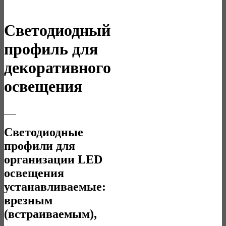
Светодиодный
профиль для
декоративного
освещения
___
Светодиодные
профили для
организации LED
освещения
устанавливаемые:
врезным
(встраиваемым),