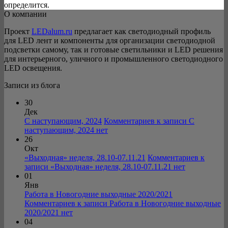
определится.
О компании
Проект
LEDalum.ru
предлагает как светодиодный профиль
для LED лент и компоненты для организации светодиодной
подсветки самому, так и готовые светильники и LED решения
для интерьерного, уличного и промышленного светодиодного
LED освещения.
Записи из блога
30
Дек
С наступающим, 2024
Комментариев
к записи С
наступающим, 2024
нет
26
Окт
«Выходная» неделя, 28.10-07.11.21
Комментариев
к
записи «Выходная» неделя, 28.10-07.11.21
нет
01
Янв
Работа в Новогодние выходные 2020/2021
Комментариев
к записи Работа в Новогодние выходные
2020/2021
нет
04