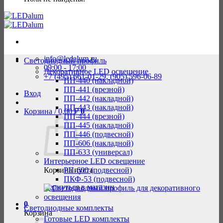
info@ledalum.ru
Светодиодный профиль
09:00 - 17:00
Декоративное LED освещение
+7 (495) 661-01-29, (905) 596-06-89
ПП-440 (накладной)
ПП-441 (врезной)
Вход
ПП-442 (накладной)
ПП-443 (накладной)
Корзина /
0,00
₽
0
ПП-444 (врезной)
ПП-445 (накладной)
ПП-446 (подвесной)
ПП-606 (накладной)
ПП-633 (универсал)
Интерьерное LED освещение
Корзина пуста.
РП-600 (подвесной)
ПКФ-53 (подвесной)
Вернуться в магазин
0
Светодиодные комплекты
Корзина
Готовые LED комплекты