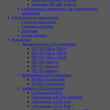
Комплект ПП-446, 2 метра
Светодиодные комплекты для декоративного
освещения
Светодиодные компоненты
Светодиодная лента
Светорассеиватель
Заглушки
Блоки питания
Разработки
Промышленное LED освещение
РП-700 (700.а, 700.б)
РП-701 (701.а, 701.б)
РП-702 (702.а, 702.б)
РП-750 (корпус)
РП-751 (корпус)
РП-752 (корпус)
Интерьерное LED освещение
РП-601 (подвесной)
РП-602 (подвесной)
Уличное LED освещение
Светильник Office
Светильник ARGUS Surround
Светильник ALFA Area
Светильник ALFA Park