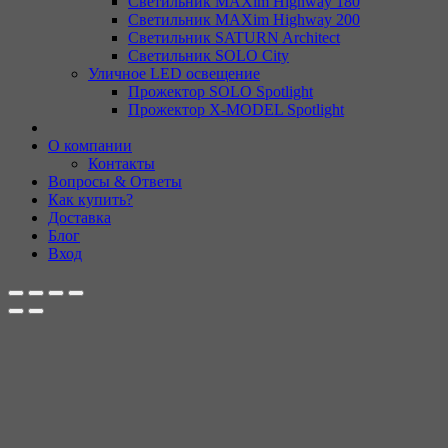
Светильник MAXim Highway 180
Светильник MAXim Highway 200
Светильник SATURN Architect
Светильник SOLO City
Уличное LED освещение
Прожектор SOLO Spotlight
Прожектор X-MODEL Spotlight
О компании
Контакты
Вопросы & Ответы
Как купить?
Доставка
Блог
Вход