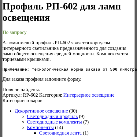
Профиль РП-602 для ламп
освещения
По запросу
Алюминиевый профиль РП-602 является корпусом
интерьерного светильника предназначенного для создания
ламп общего освещения средней мощности. Комплектуется
торцевыми крышками.
Примечание:
 технологическая норма заказа от 
500
 килогра
Для заказа профиля заполните форму.
Поля не найдены.
Артикул:
RP-602
Категория:
Интерьерное освещение
Категории товаров
Декоративное освещение
(30)
Светодиодный профиль
(9)
Светодиодные комплекты
(7)
Компоненты
(14)
Светодиодная лента
(1)