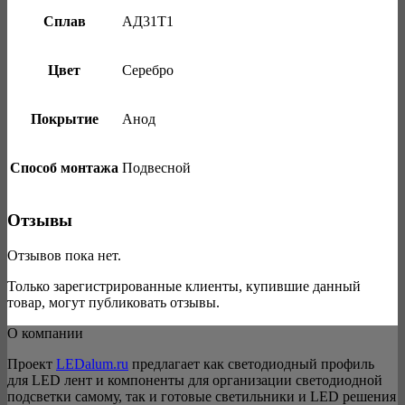
Сплав
АД31Т1
Цвет
Серебро
Покрытие
Анод
Способ монтажа
Подвесной
Отзывы
Отзывов пока нет.
Только зарегистрированные клиенты, купившие данный
товар, могут публиковать отзывы.
О компании
Проект
LEDalum.ru
предлагает как светодиодный профиль
для LED лент и компоненты для организации светодиодной
подсветки самому, так и готовые светильники и LED решения