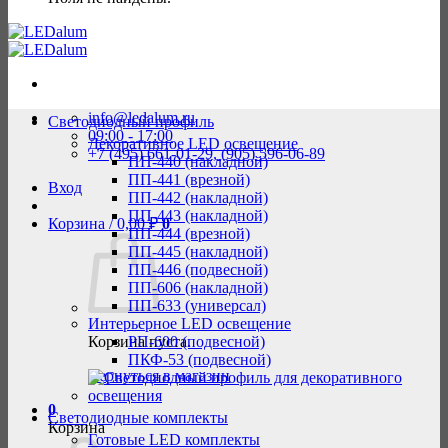
info@ledalum.ru
Светодиодный профиль
09:00 - 17:00
Декоративное LED освещение
+7 (495) 661-01-29, (905) 596-06-89
ПП-440 (накладной)
ПП-441 (врезной)
Вход
ПП-442 (накладной)
ПП-443 (накладной)
Корзина /
0,00
₽
0
ПП-444 (врезной)
ПП-445 (накладной)
ПП-446 (подвесной)
ПП-606 (накладной)
ПП-633 (универсал)
Интерьерное LED освещение
Корзина пуста.
РП-600 (подвесной)
ПКФ-53 (подвесной)
Вернуться в магазин
0
Светодиодные комплекты
Корзина
Готовые LED комплекты