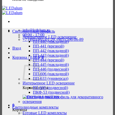
info@ledalum.ru
Светодиодный профиль
09:00 - 17:00
Декоративное LED освещение
+7 (495) 661-01-29, (905) 596-06-89
ПП-440 (накладной)
ПП-441 (врезной)
Вход
ПП-442 (накладной)
ПП-443 (накладной)
Корзина /
0,00
₽
0
ПП-444 (врезной)
ПП-445 (накладной)
ПП-446 (подвесной)
ПП-606 (накладной)
ПП-633 (универсал)
Интерьерное LED освещение
Корзина пуста.
РП-600 (подвесной)
ПКФ-53 (подвесной)
Вернуться в магазин
0
Светодиодные комплекты
Корзина
Готовые LED комплекты